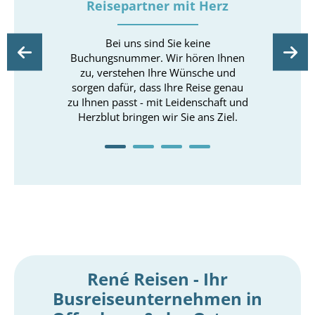
ie
Reisepartner mit Herz
en wir
Bei uns sind Sie keine
Ob Spo
Ihr
Buchungsnummer. Wir hören Ihnen
Fre
ob
zu, verstehen Ihre Wünsche und
einz
eting
sorgen dafür, dass Ihre Reise genau
wir Ih
t Herz
zu Ihnen passt - mit Leidenschaft und
und
a.
Herzblut bringen wir Sie ans Ziel.
René Reisen - Ihr
Busreiseunternehmen in