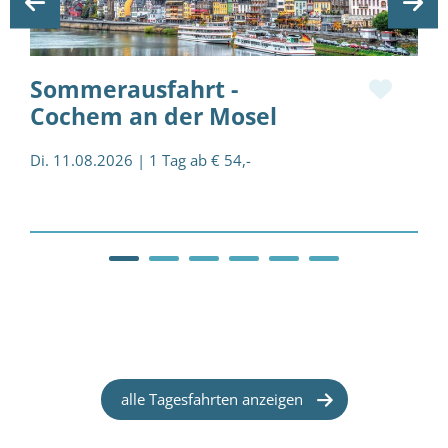
Sommerausfahrt -
Cochem an der Mosel
Di. 11.08.2026 | 1 Tag ab € 54,-
M
alle Tagesfahrten anzeigen