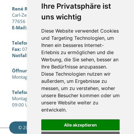
Ihre Privatsphäre ist
René Reisen e.K.
Carl-Zeiss-Str. 18a
uns wichtig
77656 Offenburg
E-Mail:
info@rene-reisen.de
Diese Website verwendet Cookies
und Targeting Technologien, um
Telefon:
0781 / 127 866 10
Ihnen ein besseres Internet-
Fax:
0781 / 127 866 13
Erlebnis zu ermöglichen und die
Notfallnummer:
0151 / 22087146
Werbung, die Sie sehen, besser an
Ihre Bedürfnisse anzupassen.
Öffnungszeiten Büro:
Diese Technologien nutzen wir
Montag bis Freitag nach Terminvereinbarung
außerdem, um Ergebnisse zu
messen, um zu verstehen, woher
Telefonisch erreichbar:
unsere Besucher kommen oder um
Montag bis Freitag
unsere Website weiter zu
09:00 Uhr - 12:00 Uhr & 13:30 Uhr - 17:00Uhr
entwickeln.
Alle akzeptieren
© 2026 René Reisen e.K.
created by
vistabus.de