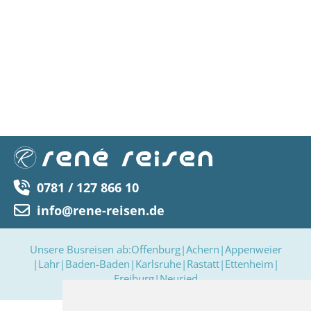
0781 / 127 866 10
info@rene-reisen.de
Unsere Busreisen ab:
Offenburg
|
Achern
|
Appenweier
|
Lahr
|
Baden-Baden
|
Karlsruhe
|
Rastatt
|
Ettenheim
|
Freiburg
|
Neuried